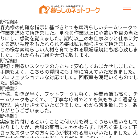
断捨離4
森光様の的確な指示に基づきとても素晴らしいチームワークで
作業を進めて頂きました。単なる作業以上に心遣いを目の当た
りにし、感動を覚えました。期待以上のお仕事ぶりと仕事に対
する高い視座をもたれられる姿は私も勉強させて頂きました。
この様な素晴らしい人材を育てられる職場環境にも感心致しま
した。これからもご縁を大切に致します。
断捨離3
親切で明るいスタッフの方たちで安心しておまかせしました。
手際もよく、こちらの質問にも丁寧に答えていただきました。
プロフェッショナルな対応でした。回収率も満足いくものでし
た。感謝。
断捨離2
皆様、動きが早く、フットワークも軽く、仲間意識も高く、チ
ームワークもよくて、ご丁寧な応対でとても気もちよく遺品を
整理、片づけさせていただきました。心から感謝致します。あ
りがとうございました。
断捨離1
実家を片付けるということに何か月も淋しくつらい思いをして
おりましたが、台風の豪雨にもかかわらず、明るく集まって下
さったスタッフの方々に心が救われる思いがいたしました。大