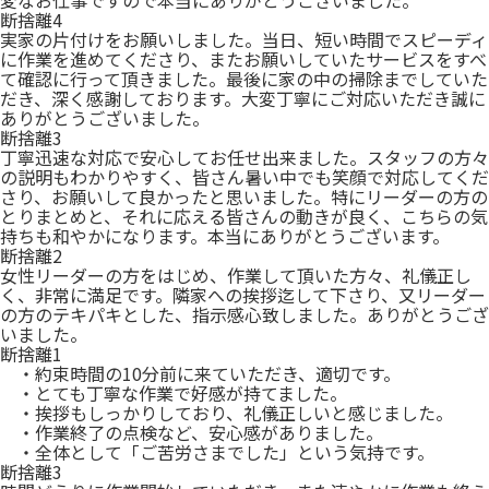
変なお仕事ですので本当にありがとうございました。
断捨離4
実家の片付けをお願いしました。当日、短い時間でスピーディ
に作業を進めてくださり、またお願いしていたサービスをすべ
て確認に行って頂きました。最後に家の中の掃除までしていた
だき、深く感謝しております。大変丁寧にご対応いただき誠に
ありがとうございました。
断捨離3
丁寧迅速な対応で安心してお任せ出来ました。スタッフの方々
の説明もわかりやすく、皆さん暑い中でも笑顔で対応してくだ
さり、お願いして良かったと思いました。特にリーダーの方の
とりまとめと、それに応える皆さんの動きが良く、こちらの気
持ちも和やかになります。本当にありがとうございます。
断捨離2
女性リーダーの方をはじめ、作業して頂いた方々、礼儀正し
く、非常に満足です。隣家への挨拶迄して下さり、又リーダー
の方のテキパキとした、指示感心致しました。ありがとうござ
いました。
断捨離1
・約束時間の10分前に来ていただき、適切です。
・とても丁寧な作業で好感が持てました。
・挨拶もしっかりしており、礼儀正しいと感じました。
・作業終了の点検など、安心感がありました。
・全体として「ご苦労さまでした」という気持です。
断捨離3